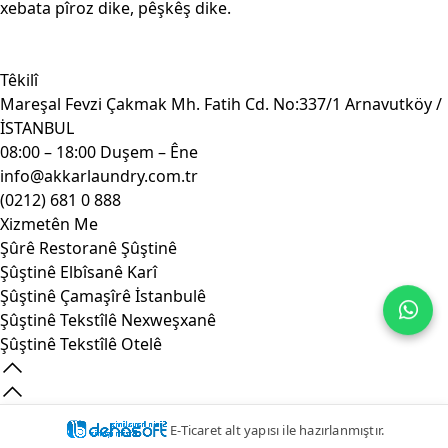
xebata pîroz dike, pêşkêş dike.
Têkilî
Mareşal Fevzi Çakmak Mh. Fatih Cd. No:337/1 Arnavutköy /
İSTANBUL
08:00 – 18:00 Duşem – Êne
info@akkarlaundry.com.tr
(0212) 681 0 888
Xizmetên Me
Şûrê Restoranê Şûştinê
Şûştinê Elbîsanê Karî
Şûştinê Çamaşîrê İstanbulê
Şûştinê Tekstîlê Nexweşxanê
Şûştinê Tekstîlê Otelê
E-Ticaret alt yapısı ile hazırlanmıştır.