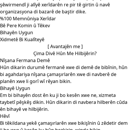
şêwirmendî ji alîyê xerîdarên re pir tê girtin û navê
organizasyona di bazarê de baştir dike.
%100 Memnûniya Xerîdar
Bê Pere Komin û Têkev
Bihayên Uygun
Xidmetê Bi Kualîteyê
[ Avantajên me ]
Çima Divê Hûn Me Hilbijêrin?
Nîşana Fermana Demê
Hûn dikarin durumê fermanê xwe di demê de bibînin, hûn
bi agahdariya nîşana çamaşırlarên xwe di navberê de
planên xwe li gorî wî rêyan bikin.
Bihayê Uygun
Em bi bihayên dost ên ku ji bo kesên xwe ne, xizmeta
taybetî pêşkêş dikin. Hûn dikarin di navbera hilberên cûda
ên bihayê ve hilbijêrin.
Hêvî
Bi têkildana yekê çamaşırlarên xwe bikişînin û zêdetir dem